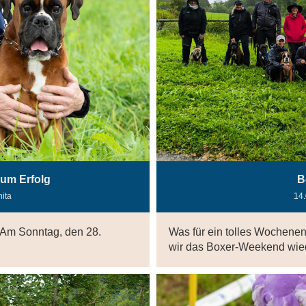
zum Erfolg
B
nita
14
!Am Sonntag, den 28.
Was für ein tolles Wochenen
wir das Boxer-Weekend wiede