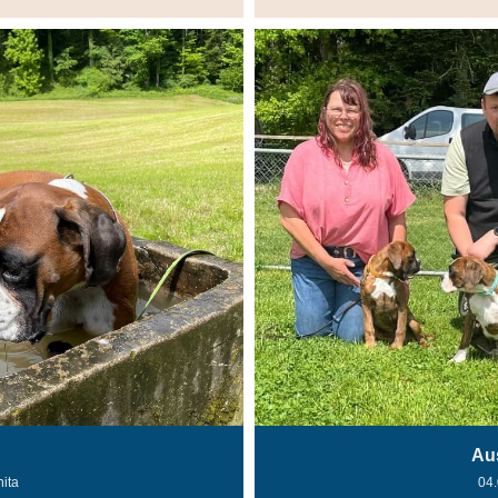
Au
nita
04