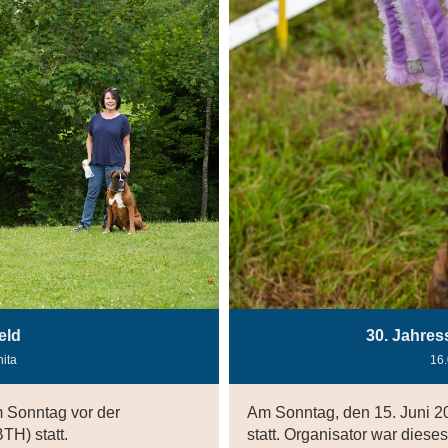
eld
30. Jahres
nita
16
m Sonntag vor der
Am Sonntag, den 15. Juni 20
H) statt.
statt. Organisator war dieses 