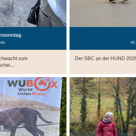
ersonntag
nita
08
ochwacht zum
Der SBC an der HUND 202
chei...